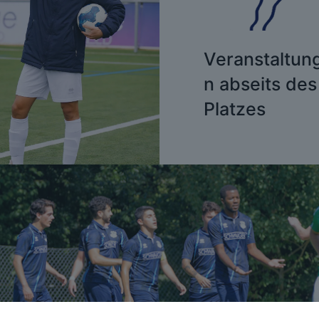
Veranstaltun
n abse
its des
Platzes