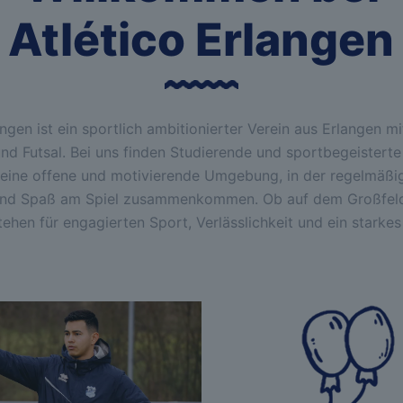
Atlético Erlangen
angen ist ein sportlich ambitionierter Verein aus Erlangen 
und Futsal. Bei uns finden Studierende und sportbegeisterte
 eine offene und motivierende Umgebung, in der regelmäßig
nd Spaß am Spiel zusammenkommen. Ob auf dem Großfeld 
stehen für engagierten Sport, Verlässlichkeit und ein starkes