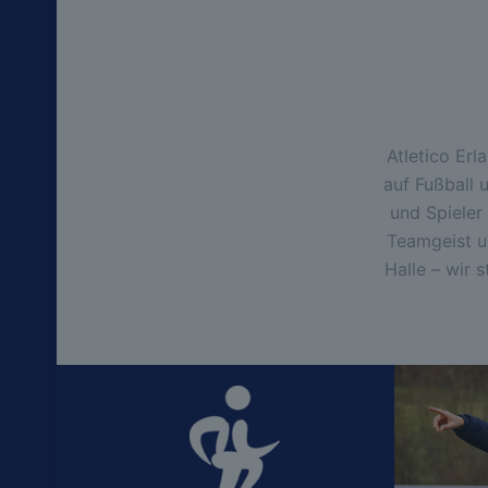
Atletico Erl
auf Fußball 
und Spieler
Teamgeist u
Halle – wir 