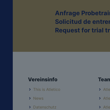
Anfrage Probetrai
Solicitud de entr
Request for trial 
Vereinsinfo
Tea
This is Atletico
Atl
News
Atl
Datenschutz
Atl