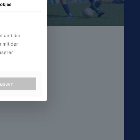
okies
n und die
 mit der
nserer
lassen