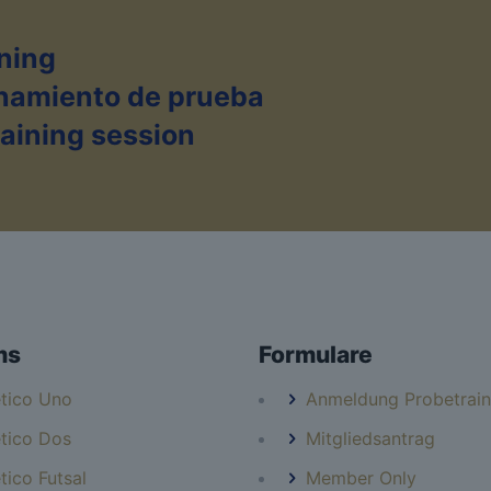
ning
enamiento de prueba
training session
ms
Formulare
etico Uno
Anmeldung Probetrain
etico Dos
Mitgliedsantrag
etico Futsal
Member Only