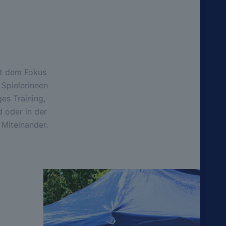
mit dem Fokus
 Spielerinnen
es Training,
oder in der
 Miteinander.